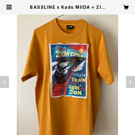
BASSLINE x Kads MIIDA = ZIO
N EXPRESS TEE (Yellow) | Kad
s MIIDA Store