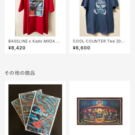
BASSLINE x Kads MIIDA =
COOL COUNTER Tee 2024
ZION EXPRESS TEE (Red)
/ BONGO MAN (へイジーブル
¥8,420
¥6,600
ー)
その他の商品