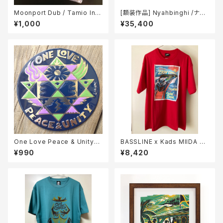
Moonport Dub / Tamio Ino
[額装作品] Nyahbinghi /ナイ
ue
ヤビンギ (ブラウンフレーム)
¥1,000
¥35,400
One Love Peace & Unity
BASSLINE x Kads MIIDA =
(Metal Sticker)
ZION EXPRESS TEE (Red)
¥990
¥8,420