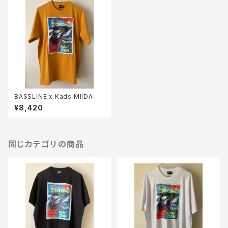
BASSLINE x Kads MIIDA =
ZION EXPRESS TEE (Yello
¥8,420
w)
同じカテゴリの商品