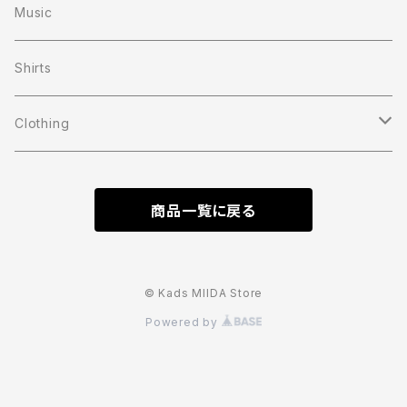
Music
Shirts
Clothing
T-shirts
商品一覧に戻る
Sweat Shirts
Cap
© Kads MIIDA Store
Powered by
Short Pants