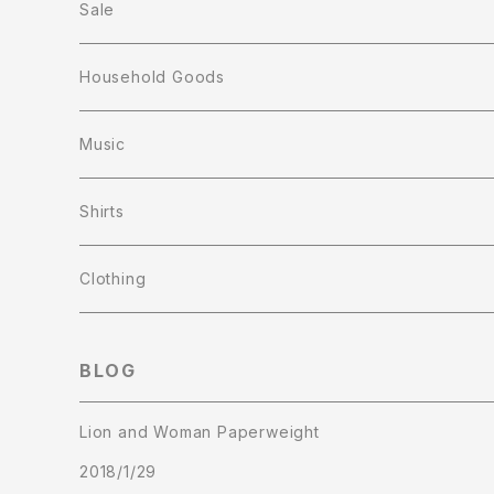
Sale
Household Goods
Music
Shirts
Clothing
T-shirts
BLOG
Sweat Shirts
Lion and Woman Paperweight
2018/1/29
Cap