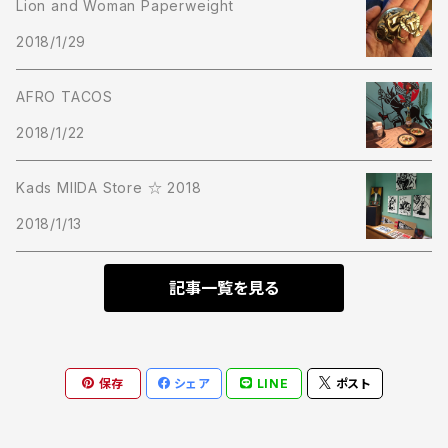
Lion and Woman Paperweight
2018/1/29
Cap
AFRO TACOS
Short Pants
2018/1/22
Kads MIIDA Store ☆ 2018
2018/1/13
記事一覧を見る
保存
シェア
LINE
ポスト