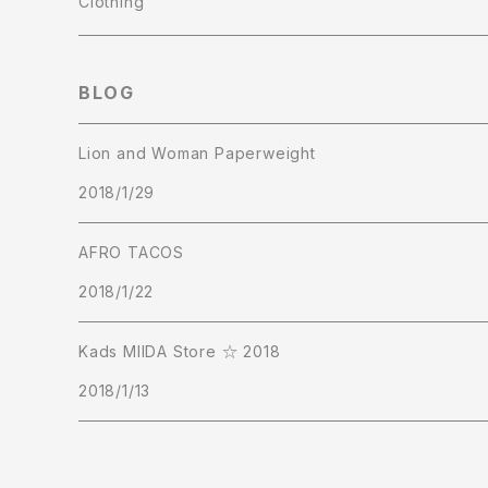
Clothing
T-shirts
BLOG
Sweat Shirts
Lion and Woman Paperweight
2018/1/29
Cap
AFRO TACOS
Short Pants
2018/1/22
Kads MIIDA Store ☆ 2018
2018/1/13