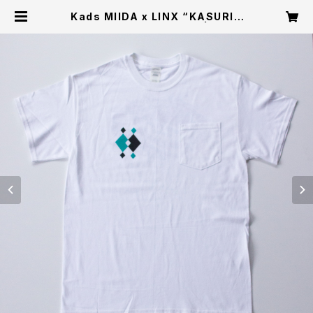
Kads MIIDA x LINX “KASURIG
ARA”T-Shirts (White) | Kads
MIIDA Store