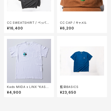
CC SWEATSHIRT / ペッパー
CC CAP / キャメル
(黒)
¥16,400
¥6,200
Kads MIIDA x LINX “KASUR
藍染BASICS
IGARA”T-Shirts (White)
¥4,900
¥23,650