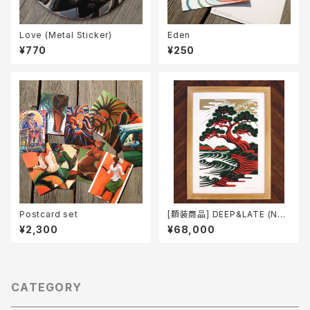
Love (Metal Sticker)
Eden
¥770
¥250
Postcard set
[額装商品] DEEP&LATE (Nat
ural)
¥2,300
¥68,000
CATEGORY